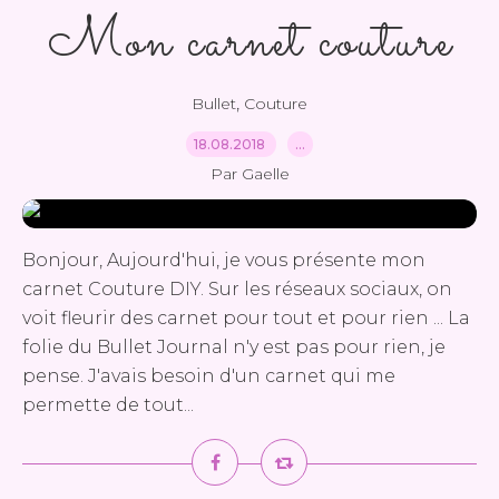
Mon carnet couture
,
Bullet
Couture
18.08.2018
…
Par Gaelle
Bonjour, Aujourd'hui, je vous présente mon
carnet Couture DIY. Sur les réseaux sociaux, on
voit fleurir des carnet pour tout et pour rien ... La
folie du Bullet Journal n'y est pas pour rien, je
pense. J'avais besoin d'un carnet qui me
permette de tout...