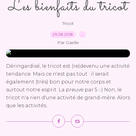
Les bienfaits du tricot
Tricot
29.08.2018
…
Par Gaelle
Déringardisé, le tricot est (re)devenu une activité
tendance. Mais ce n'est pas tout : il serait
également (très) bon pour notre corps et
surtout notre esprit. La preuve par 5 :-) Non, le
tricot n'a rien d'une activité de grand-mère. Alors
que les activités...