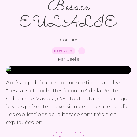
Besace
EULALIE
Couture
11.09.2018
…
Par Gaelle
Après la publication de mon article sur le livre
"Les sacs et pochettes à coudre" de la Petite
Cabane de Mavada, c'est tout naturellement que
je vous présente ma version de la besace Eulalie.
Les explications de la besace sont très bien
expliquées, en...