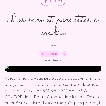
Les sacs et pochettes à
coudre
Livres
03.09.2018
…
Par Gaelle
Aujourd'hui, je vous propose de découvir un livre
que j'ai dans ma bibliothèque couture depuis un
moment. C'est LES SACS ET POCHETTES A
COUDRE de la Petite Cabane de Mavada. J'avais
craqué sur ce livre, il y a de magnifiques photos, il