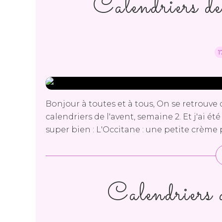
Calendriers de
1
Bonjour à toutes et à tous, On se retrouve 
calendriers de l'avent, semaine 2. Et j'ai 
super bien : L'Occitane : une petite crème p
Calendriers