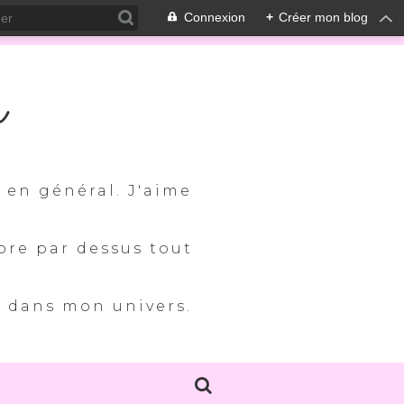
Connexion
+
Créer mon blog
m
s en général. J'aime
ore par dessus tout
e dans mon univers.