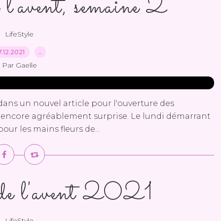
 l'avent, semaine 2
LifeStyle
7.12.2021
…
Par Gaelle
dans un nouvel article pour l'ouverture des
été encore agréablement surprise. Le lundi démarrant
our les mains fleurs de...
 de l'avent 2021
LifeStyle