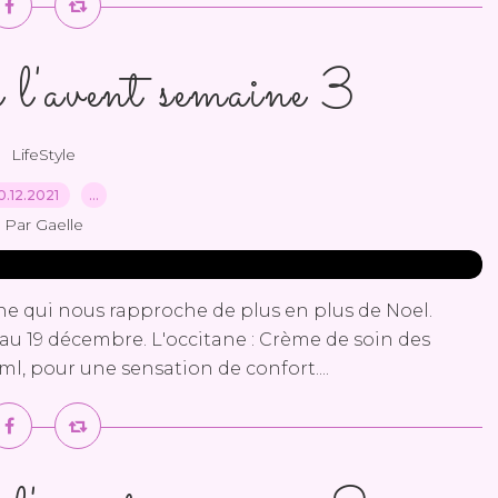
 l'avent semaine 3
LifeStyle
0.12.2021
…
Par Gaelle
ne qui nous rapproche de plus en plus de Noel.
au 19 décembre. L'occitane : Crème de soin des
l, pour une sensation de confort....