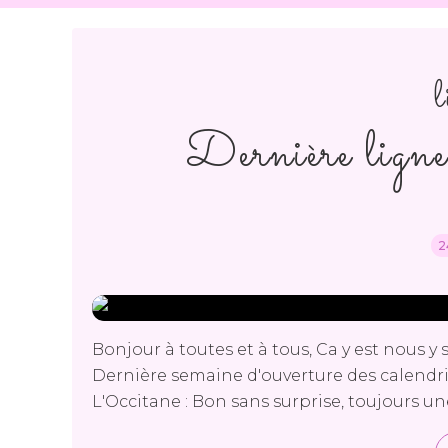
l
Dernière lign
2
Bonjour à toutes et à tous, Ca y est nous y 
Dernière semaine d'ouverture des calendri
L'Occitane : Bon sans surprise, toujours une