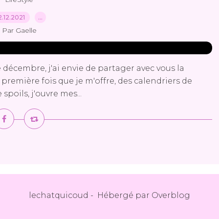
2.12.2021
…
Par Gaelle
 décembre, j'ai envie de partager avec vous la
a première fois que je m'offre, des calendriers de
 spoils, j'ouvre mes...
lechatquicoud - Hébergé par
Overblog