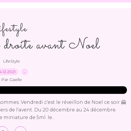
ifestyle
e droite avant Noel
LifeStyle
4.12.2021
…
Par Gaelle
sommes. Vendredi c'est le réveillon de Noel ce soir 🤗.
ers de l'avent. Du 20 décembre au 24 décembre.
 miniature de 5ml. le...