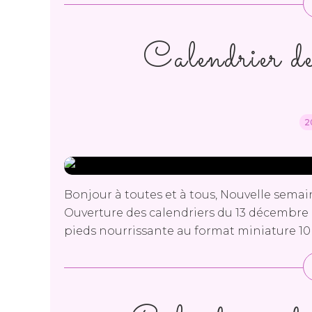
Calendrier de
2
Bonjour à toutes et à tous, Nouvelle semai
Ouverture des calendriers du 13 décembre 
pieds nourrissante au format miniature 10m