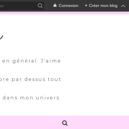
Connexion
+
Créer mon blog
m
s en général. J'aime
ore par dessus tout
e dans mon univers.