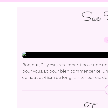
Sac T
1
Bonjour, Ca y est, c'est reparti pour une 
pour vous. Et pour bien commencer ce lundi,
de haut et 46cm de long. L'intérieur est dou