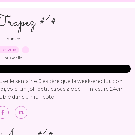
rapez #1#
Couture
9.09.2016
…
Par Gaelle
nouvelle semaine. J'espère que le week-end fut bon
 voici un joli petit cabas zippé.... Il mesure 24cm
blé dans un joli coton...