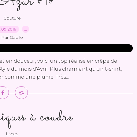
Azur #1#
Couture
6.09.2016
…
Par Gaelle
et en douceur, voici un top réalisé en crêpe de
tyle du mois d'Avril. Plus charmant qu'un t-shirt,
ger comme une plume. Très...
ques à coudre
Livres