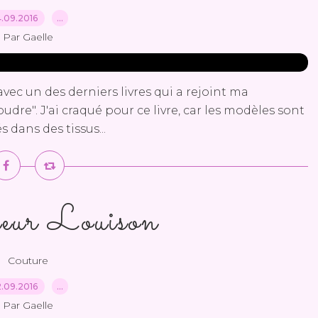
4.09.2016
…
Par Gaelle
vec un des derniers livres qui a rejoint ma
udre". J'ai craqué pour ce livre, car les modèles sont
s dans des tissus...
eur Louison
Couture
2.09.2016
…
Par Gaelle