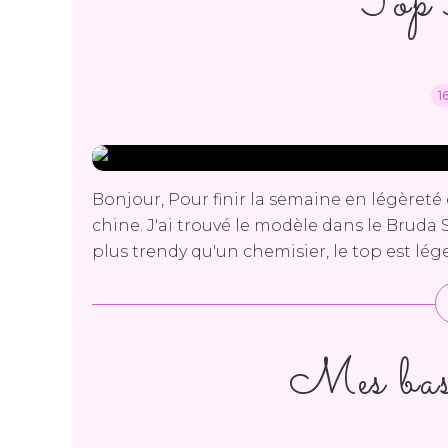
Top 
1
Bonjour, Pour finir la semaine en légèreté 
chine. J'ai trouvé le modèle dans le Bruda S
plus trendy qu'un chemisier, le top est lé
Mes basi