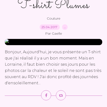
T-shirt Plumes
Couture
25.04.2017
…
Par Gaelle
Bonjour, Aujourd'hui, je vous présente un T-shirt
que j'ai réalisé il y a un bon moment. Mais en
Lorraine, il faut bien choisir ses jours pour les
photos car la chaleur et le soleil ne sont pas très
souvent au RDV ! J'ai donc profité des journées
d'ensoleillement...