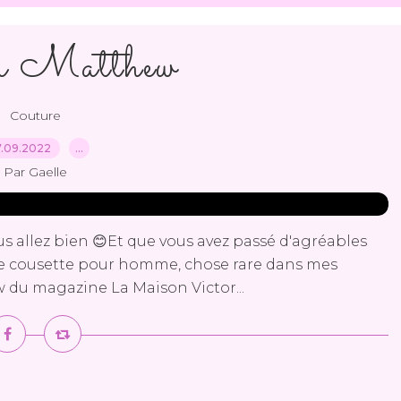
r Matthew
Couture
7.09.2022
…
Par Gaelle
us allez bien 😊Et que vous avez passé d'agréables
une cousette pour homme, chose rare dans mes
w du magazine La Maison Victor...