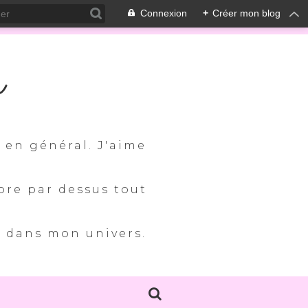
Connexion
+
Créer mon blog
m
s en général. J'aime
ore par dessus tout
e dans mon univers.