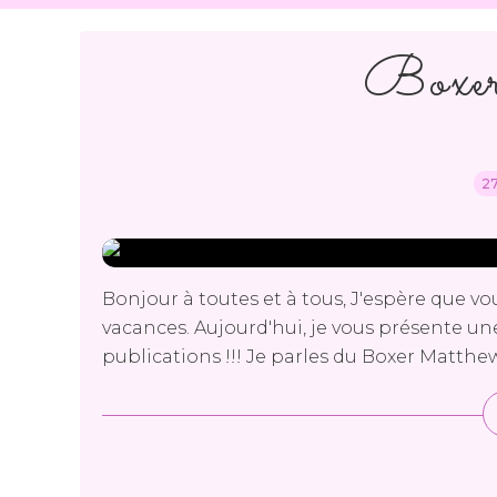
Boxe
2
Bonjour à toutes et à tous, J'espère que vo
vacances. Aujourd'hui, je vous présente 
publications !!! Je parles du Boxer Matthe