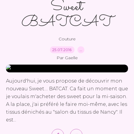
Sweet
BATCAT
Couture
25.07.2016
…
Par Gaelle
Aujourd'hui, je vous propose de découvrir mon
nouveau Sweet.... BATCAT. Ca fait un moment que
je voulais m'acheter des sweet pour la mi-saison.
A la place, j'ai préféré le faire moi-même, avec les
tissus dénichés au "salon du tissus de Nancy". Il
est...