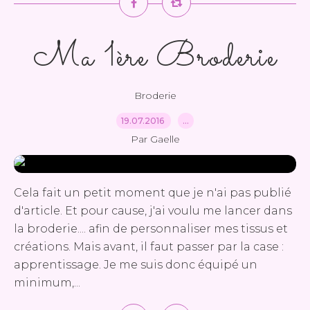
Ma 1ère Broderie
Broderie
19.07.2016
…
Par Gaelle
Cela fait un petit moment que je n'ai pas publié
d'article. Et pour cause, j'ai voulu me lancer dans
la broderie.... afin de personnaliser mes tissus et
créations. Mais avant, il faut passer par la case :
apprentissage. Je me suis donc équipé un
minimum,...