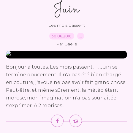
Juin
Les mois passent
30.06.2016
…
Par Gaelle
Bonjour à toutes, Les mois passent, ..... Juin se
termine doucement. Il n'a pas été bien chargé
en couture, j'avoue ne pas avoir fait grand chose.
Peut-être, et même sûrement, la météo étant
morose, mon imagination n'a pas souhaitée
s'exprimer. A 2 reprises...