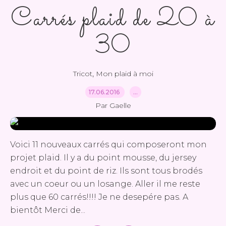
Carrés plaid de 20 à
30
,
Tricot
Mon plaid à moi
17.06.2016
…
Par Gaelle
Voici 11 nouveaux carrés qui composeront mon
projet plaid. Il y a du point mousse, du jersey
endroit et du point de riz. Ils sont tous brodés
avec un coeur ou un losange. Aller il me reste
plus que 60 carrés!!!! Je ne desepére pas. A
bientôt Merci de...