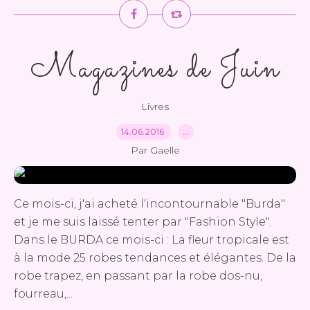
Magazines de Juin
Livres
14.06.2016
…
Par Gaelle
Ce mois-ci, j'ai acheté l'incontournable "Burda"
et je me suis laissé tenter par "Fashion Style".
Dans le BURDA ce mois-ci : La fleur tropicale est
à la mode 25 robes tendances et élégantes. De la
robe trapez, en passant par la robe dos-nu,
fourreau,...