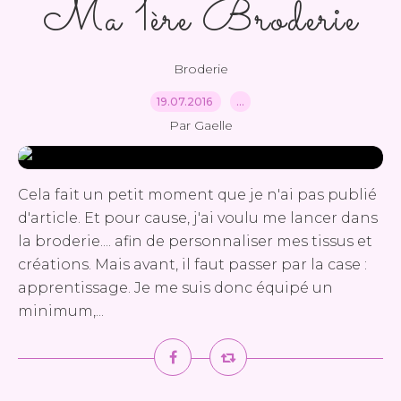
Ma 1ère Broderie
Broderie
19.07.2016
…
Par Gaelle
Cela fait un petit moment que je n'ai pas publié
d'article. Et pour cause, j'ai voulu me lancer dans
la broderie.... afin de personnaliser mes tissus et
créations. Mais avant, il faut passer par la case :
apprentissage. Je me suis donc équipé un
minimum,...