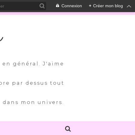
Connexion
+
Créer mon blog
m
s en général. J'aime
ore par dessus tout
e dans mon univers.